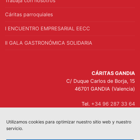
Trabaja con nosotros
Cáritas parroquiales
I ENCUENTRO EMPRESARIAL EECC
II GALA GASTRONÓMICA SOLIDARIA
CÁRITAS GANDIA
C/ Duque Carlos de Borja, 15
46701 GANDIA (Valencia)
Tel.
+34 96 287 33 64
interparroquial@caritasgandia.org
Utilizamos cookies para optimizar nuestro sitio web y nuestro
servicio.