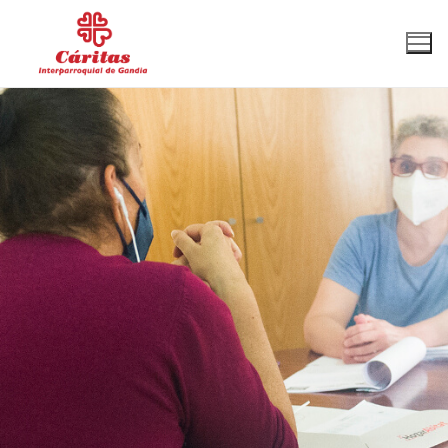
96 287 33 64
interparroquial@caritasgandia.org
Cáritas Gandia
Qué hacemos