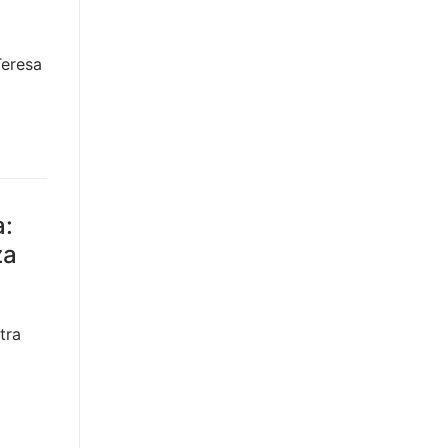
Teresa
a:
za
tra