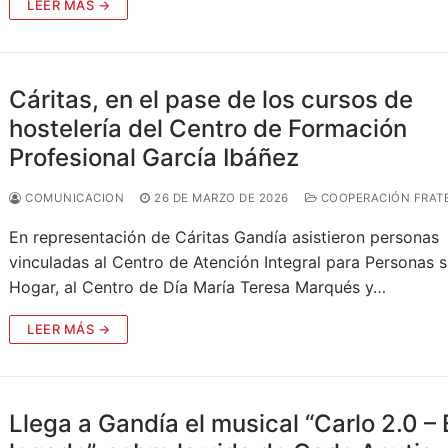
LEER MÁS →
ridad
Cáritas, en el pase de los cursos de
hostelería del Centro de Formación
Profesional García Ibáñez
d
COMUNICACION
26 DE MARZO DE 2026
COOPERACIÓN FRAT
razón
En representación de Cáritas Gandía asistieron personas
vinculadas al Centro de Atención Integral para Personas s
Hogar, al Centro de Día María Teresa Marqués y…
LEER MÁS →
MPRESARIAL EECC
NÓMICA SOLIDARIA
Llega a Gandía el musical “Carlo 2.0 – 
SOLIDARIO