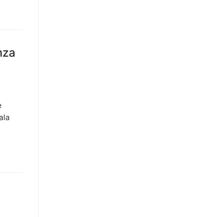
nza
e
ala