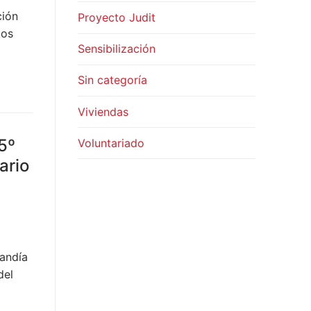
ción
Proyecto Judit
tos
Sensibilización
Sin categoría
Viviendas
5º
Voluntariado
ario
Gandía
del