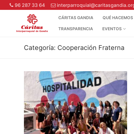
96 287 33 64
interparroquial@caritasgandia.or
CÁRITAS GANDIA
QUÉ HACEMOS
TRANSPARENCIA
EVENTOS
Categoría:
Cooperación Fraterna
96 287 33 64
Cáritas Gandia
Qué hacemos