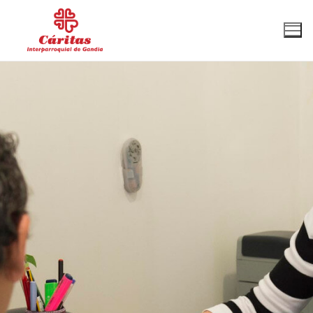
96 287 33 64
interparroquial@caritasgandia.org
Cáritas Gandia
Qué hacemos