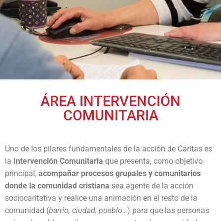
Ruta de la Solidaridad
Noticias
Dona
Regala Solidaridad
Empresas con corazón
ÁREA INTERVENCIÓN
COMUNITARIA
Transparencia
Eventos
Uno de los pilares fundamentales de la acción de Cáritas es
ENCUENTRO EMPRESARIAL EECC
la
Intervención Comunitaria
que presenta, como objetivo
principal,
acompañar procesos grupales y comunitarios
GALA GASTRONÓMICA SOLIDARIA
donde la comunidad cristiana
sea agente de la acción
sociocaritativa y realice una animación en el resto de la
I INTERTRAIL SOLIDARIO
comunidad (
barrio, ciudad, pueblo…
) para que las personas